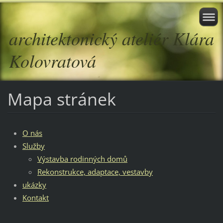
architektonický ateliér Klára
Kolovratová
Mapa stránek
O nás
Služby
Výstavba rodinných domů
Rekonstrukce, adaptace, vestavby
ukázky
Kontakt