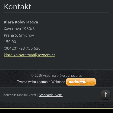
Kontakt
Klára Kolovratová
Xaveriova 1980/3
Praha 5, Smíchov
150 00
(00420) 723 756 636
klara.ko
lovratov
a@seznam
.cz
© 2015 Všechna práva vyhrazena.
Tvorba webu zdarma s Webnode
Zobrazit:
Mobilní verzi
|
Standardní verzi